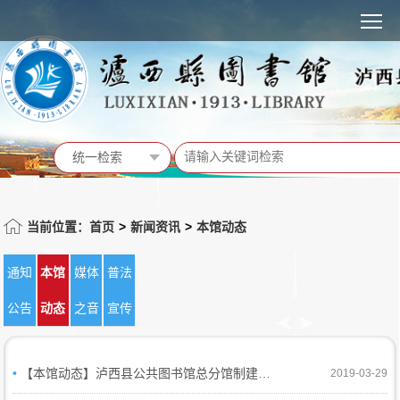
MENU
统一检索
统一检索
馆藏书目
当前位置：首页
>
新闻资讯
>
本馆动态
站内信息
通知
本馆
媒体
普法
活动预告
公告
动态
之音
宣传
•
【本馆动态】泸西县公共图书馆总分馆制建设经验在全省交流推广
2019-03-29