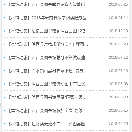
•
【本馆动态】泸西县图书举办馆盲人智能听书机使用培训暨发放仪式
2019-03-25
•
【本馆动态】2018年云南省数字阅读服务基层行暨网络书香基层图书馆帮扶活动走进泸西县图书馆
2019-01-14
•
【本馆动态】陆良县图书馆到泸西县图书馆交流学习
2018-12-19
•
【本馆动态】泸西县宗教场所“五进”工程图书发放仪式
2018-09-29
•
【本馆动态】泸西县图书馆总分馆制试点建设通过省级验收
2018-07-12
•
【本馆动态】白水镇山黑村农家书屋“ 变身”公共图书馆总分馆服务点
2018-07-10
•
【本馆动态】泸西县图书馆流动图书车进贫困村 助力脱贫攻坚
2018-06-06
•
【本馆动态】泸西县图书馆再获“国家一级图书馆”称号
2018-05-23
•
【本馆动态】泸西县图书馆参加全省“县级图书馆总分馆制建设暨文化精准扶贫论坛”培训会
2018-05-15
•
【本馆动态】让阅读无处不在——泸西县图书馆电子书借阅机“落户”金马镇分馆
2018-04-25