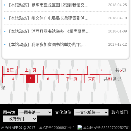
•
【本馆动态】昆明市盘龙区图书馆到我馆交流学习
2018-04-25
•
【本馆动态】州文体广电局局长岳建青到泸西县图书馆调研
2018-04-19
•
【本馆动态】泸西县图书馆举办 《掌声聚民心 开启新时代——学习十九大报告》线上图文展
2018-01-09
•
【本馆动态】我馆参加省图书馆举办的“民国时期文献保护计划”宣传推广活动
2017-12-12
首页
上一页
1
2
3
共
6
页
4
5
6
下一页
末页
共
81
条记
录
图书馆
文化单位
政府部门
泸西县图书馆 @ 2017
滇ICP备12006931号-1
滇公网安备 53252702252701