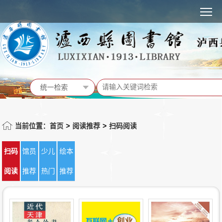
MENU
统一检索
统一检索
馆藏书目
当前位置：首页
>
阅读推荐
>
扫码阅读
站内信息
扫码
馆员
少儿
绘本
活动预告
阅读
推荐
热门
推荐