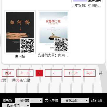
百年银圆：中国近代机制币珍赏（修订版）
安静的力量：内向者的竞争力
白河桥
首页
上一页
1
2
下一页
末页
共
2
页
共
36
条记录
图书馆
文化单位
政府部门