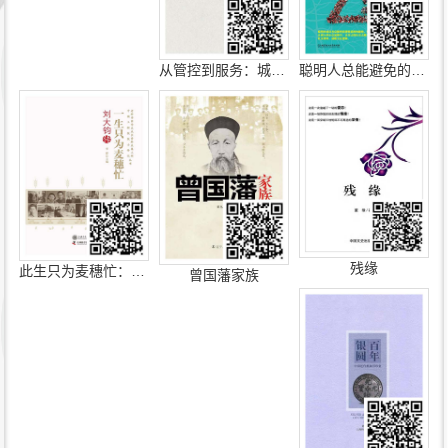
从管控到服务：城市治理中的“城管”转型
聪明人总能避免的66个逻辑陷阱
残缘
此生只为麦穗忙：刘大钧传
曾国藩家族