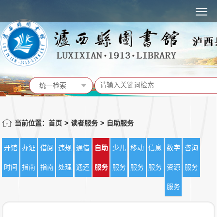
MENU
统一检索
统一检索
馆藏书目
当前位置：首页
>
读者服务
>
自助服务
站内信息
开馆
办证
借阅
违规
通借
自助
少儿
移动
信息
数字
咨询
活动预告
时间
指南
指南
处理
通还
服务
服务
服务
服务
资源
服务
服务